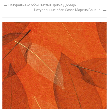
Натуральные обои Листья Прима Дорадо
Натуральные обои Cosca Морено Банана