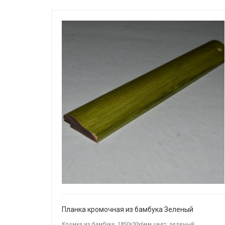
Планка кромочная из бамбука Зеленый
Кромка из бамбука: 1850х30х6мм цвет: зеленый.