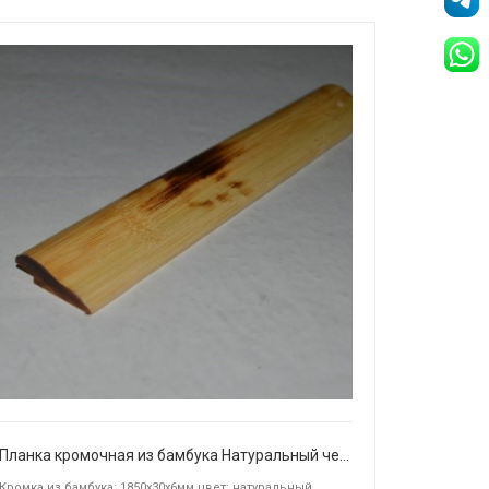
Планка кромочная из бамбука Натуральный черепаховый
Кромка из бамбука: 1850х30х6мм цвет: натуральный ...