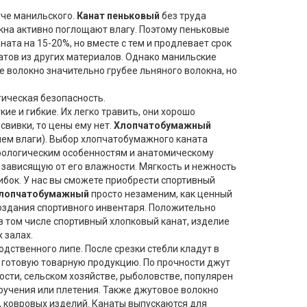
че манильского.
Канат пеньковый
без труда
окна активно поглощают влагу. Поэтому пеньковые
ата на 15-20%, но вместе с тем и продлевает срок
натов из других материалов. Однако манильские
 волокно значительно грубее льняного волокна, но
гическая безопасность.
ие и гибкие. Их легко травить, они хорошо
свивки, то цены ему нет.
Хлопчатобумажный
ем влаги). Выбор хлопчатобумажного каната
рфологическим особенностям и анатомическому
 зависящую от его влажности. Мягкость и нежность
ибок. У нас вы сможете приобрести спортивный
хлопчатобумажный
просто незаменим, как ценный
создания спортивного инвентаря. Положительно
 том числе спортивный хлопковый канат, изделие
 залах.
дственного липе. После срезки стебли кладут в
в готовую товарную продукцию. По прочности джут
ти, сельском хозяйстве, рыболовстве, популярен
ручения или плетения. Также джутовое волокно
в, ковровых изделий. Канаты выпускаются для