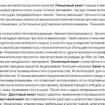
анных мочалистых волокон конопли.
Пеньковый канат
тоньше и мяг
овые канаты плохо сохнут и легко загнивают, так как тонкие вол
на судах, предварительно смолят. Смола уменьшает прочность кан
я. Не смолённые канаты из высококачественной пеньки прочнее ка
пеньковых, хотя пенька и долговечнее волокон манилы. Пеньковое
 солнечной и тепловой радиации. Низкая электризуемость. Эколо
атов вдвое меньше прочности манильских. Такие канаты очень мягк
дится из растительного сырья, а если это еще и изделие тросовой 
ью, малой растяжимостью, гигроскопичностью (большим поглощени
ми. Хлопковое волокно резко отличается от других волокон по мо
начительную прочность при испытании на разрыв, до 40кг на 1мм,
тва как прядильного материала.
Хлопковый канат
очень мягок и г
ыделяет вредных веществ, выдерживает большие нагрузки.
Канат 
меняется в промышленности и строительстве. Их используют для 
оловстве. В нашем магазине предлагаются канаты разного вида, в
ческими размерами, что позволяет использовать его в спортивных
истых волокон высокого кустарника, произрастающего в Индии, ро
ют лыко, промывают его и сушат. После этого сырье превращается 
абаки.
Джутовый канат
нашел широкое применение в промышленнос
жутовый канат
изготавливается из джутового шпагата методом к
, технических, упаковочных, мебельных и других тканей, шпагато