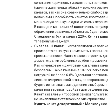
сочетания коричневых и золотистых волокон.
(манильская пенька, абака) — волокна расте
канатов, так как она сравнительно слабо ра
волокнами. Способность канатов, изготовлен
манильскую пеньку на одно из самых первых 
В наши дни
манильский канат
очень популяр
обрамлении различных объектов, будь то мос
Стандартная бухта каната 220м.
Купить
кана
телефону менеджеру.
Сизалевый канат
— изготовляются из волокон
произрастают на сухих каменистых возвыше
промышленности. Часто можно встретить дан
домов, отделки рубленных срубов и домов и
Как и пеньковые и джутовые, сизалевые кана
безопасны. Такие канаты на 10-15% легче пе
нагрузкой не более 6-8%. Удельная плотность
листьев американской агавы, произрастающе
будете испытывать затруднения с выбором, 
канат или веревка подойдет для решения Ва
Канат сизалевый
тросовой свивки пользуетс
не накапливает статическое электричество. 
Купить
канат декоративный
в Москве
у нас