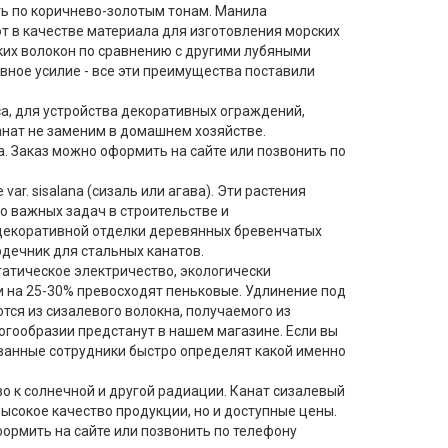
ть по коричнево-золотым тонам. Манила
ют в качестве материала для изготовления морских
ских волокон по сравнению с другими лубяными
вное усилие - все эти преимущества поставили
а, для устройства декоративных ограждений,
канат не заменим в домашнем хозяйстве.
а. Заказ можно оформить на сайте или позвонить по
ar. sisalana (сизаль или агава). Эти растения
о важных задач в строительстве и
 декоративной отделки деревянных бревенчатых
рдечник для стальных канатов.
татическое электричество, экологически
ти на 25-30% превосходят пеньковые. Удлинение под
ются из сизалевого волокна, получаемого из
огообразии предстанут в нашем магазине. Если вы
ванные сотрудники быстро определят какой именно
о к солнечной и другой радиации. Канат сизалевый
высокое качество продукции, но и доступные цены.
формить на сайте или позвонить по телефону