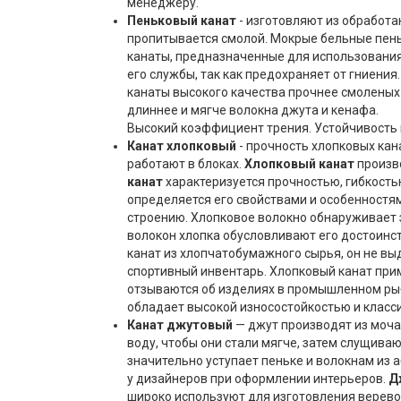
менеджеру.
Пеньковый канат
- изготовляют из обработ
пропитывается смолой. Мокрые бельные пеньк
канаты, предназначенные для использования 
его службы, так как предохраняет от гниени
канаты высокого качества прочнее смоленых 
длиннее и мягче волокна джута и кенафа.
Высокий коэффициент трения. Устойчивость к
Канат хлопковый
- прочность хлопковых кан
работают в блоках.
Хлопковый канат
произво
канат
характеризуется прочностью, гибкост
определяется его свойствами и особенностя
строению. Хлопковое волокно обнаруживает з
волокон хлопка обусловливают его достоинс
канат из хлопчатобумажного сырья, он не в
спортивный инвентарь. Хлопковый канат при
отзываются об изделиях в промышленном рыб
обладает высокой износостойкостью и класси
Канат джутовый
— джут производят из мочал
воду, чтобы они стали мягче, затем слущива
значительно уступает пеньке и волокнам из 
у дизайнеров при оформлении интерьеров.
Д
широко используют для изготовления веревок