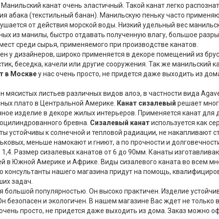
 Манильский канат очень эластичный. Такой канат легко распозна
ния абака (текстильный банан). Манильскую пеньку часто применя
зрушается от действия морской воды. Низкий удельный вес маниль
ных из манилы, быстро отдавать полученную влагу, большое разры
мест среди сырья, применяемого при производстве канатов.
ен у дизайнеров, широко применяется в декоре помещений из брус
тик, беседка, качели или другие сооружения. Так же манильский 
т
в Москве
у нас очень просто, не придется даже выходить из дом
 мясистых листьев различных видов алоэ, в частности вида Agave v
нных плато в Центральной Америке.
Канат сизалевый
решает мног
ное изделие в декоре жилых интерьеров. Применяется канат для
з оцилиндрованного бревна.
Сизалевый канат
используется как се
ты устойчивы к солнечной и тепловой радиации, не накапливают с
ньковых, меньше намокают и гниют, а по прочности и долговечнос
 1,4. Размер сизалевых канатов от 6 до 90мм. Канаты изготавлива
й в Южной Америке и Африке. Виды сизалевого каната во всем мн
то консультанты нашего магазина придут на помощь, квалифициро
ших задач.
я большой популярностью. Он высоко практичен. Изделие устойчив
Он безопасен и экологичен. В нашем магазине Вас ждет не только 
 очень просто, не придется даже выходить из дома. Заказ можно о