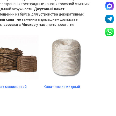
пространены трехпрядные канаты тросовой свивки и
длиной окружности.
Джутовый канат
мещений из бруса, для устройства декоративных
ый канат
не заменим в домашнем хозяйстве.
ы веревки
в Москве
у нас очень просто, не
ат манильский
Канат полиамидный