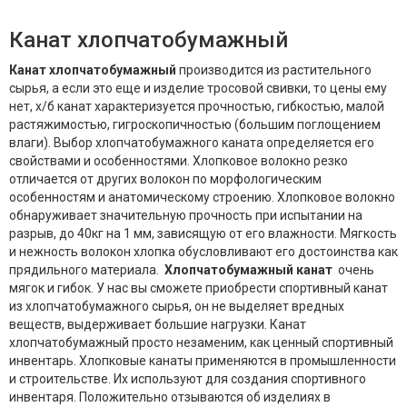
Канат хлопчатобумажный
Канат хлопчатобумажный
производится из растительного
сырья, а если это еще и изделие тросовой свивки, то цены ему
нет, х/б канат характеризуется прочностью, гибкостью, малой
растяжимостью, гигроскопичностью (большим поглощением
влаги). Выбор хлопчатобумажного каната определяется его
свойствами и особенностями. Хлопковое волокно резко
отличается от других волокон по морфологическим
особенностям и анатомическому строению. Хлопковое волокно
обнаруживает значительную прочность при испытании на
разрыв, до 40кг на 1 мм, зависящую от его влажности. Мягкость
и нежность волокон хлопка обусловливают его достоинства как
прядильного материала.
Хлопчатобумажный канат
очень
мягок и гибок. У нас вы сможете приобрести спортивный канат
из хлопчатобумажного сырья, он не выделяет вредных
веществ, выдерживает большие нагрузки. Канат
хлопчатобумажный просто незаменим, как ценный спортивный
инвентарь. Хлопковые канаты применяются в промышленности
и строительстве. Их используют для создания спортивного
инвентаря. Положительно отзываются об изделиях в