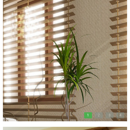
1
2
3
4