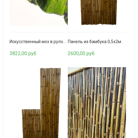
5850,00 руб
Искусственный мох в рулоне. Дизайн MPA06381
Панель из бамбука 0,5х2м.
3822,00 руб
2600,00 руб
Забор из бамбука 2х2м. (золото)
10400,00 руб