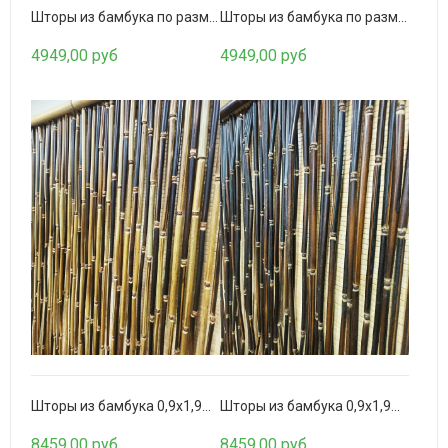
Шторы из бамбука по размерам. Венге
Шторы из бамбука по размерам. Золото
4949,00 руб
4949,00 руб
Щетинистое покрытие Травка
475,00 руб
Шторы из бамбука 0,9х1,9м. Комбинированные
Шторы из бамбука 0,9х1,9м. Венге
8459,00 руб
8459,00 руб