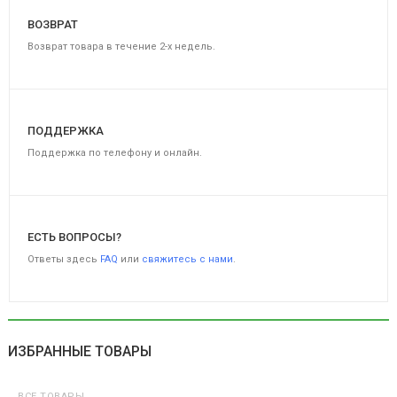
Натуральные обои Cosca Аруба
ВОЗВРАТ
3709,00 руб
Возврат товара в течение 2-х недель.
ПОДДЕРЖКА
Поддержка по телефону и онлайн.
ЕСТЬ ВОПРОСЫ?
Ответы здесь
FAQ
или
свяжитесь с нами
.
ИЗБРАННЫЕ ТОВАРЫ
Бамбуковый ствол (обожженный) D 40-50мм.
351,00 руб
ВСЕ ТОВАРЫ