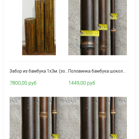
Обои Cosca Веллуто Соле
9367,00 руб
Забор из бамбука 1х3м. (золото)
Половинка бамбука шоколадная 100-110мм.
7800,00 руб
1449,00 руб