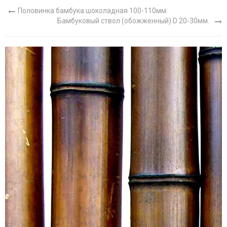
Половинка бамбука шоколадная 100-110мм.
Бамбуковый ствол (обожженный) D 20-30мм.